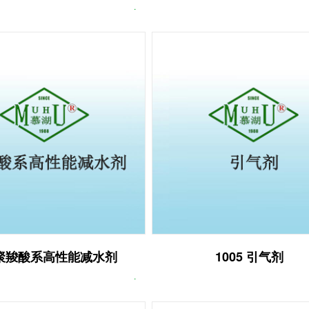
保温材料类
、石、特种水泥及
地坪,玻璃,板,门窗,
顶材料类
4 聚羧酸系高性能减水剂
1005 引气剂