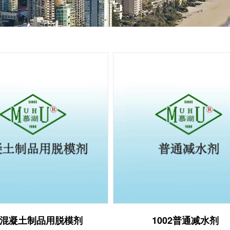
废弃物类
绝缘及清洗材料类
加固材料类
密封及防腐材料类
浆类
1 混凝土制品用脱模剂
1002普通减水剂