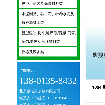
隔声、耐火及
隔声、耐火及保温材料类
水泥制品、砂
水泥制品、砂、石、特种水泥及
特种混凝土类
特种混凝土类
新型建筑,构件,
新型建筑,构件,地坪,玻璃,板,门窗,
装饰,墙体及吊
装饰,墙体及吊顶材料类
仪器及设备类
仪器及设备类
咨询电话
138-0135-8432
100
北京慕湖外加剂有限公司:
联系人：马经理 13801358432
联系人：王丽雯 18518367208