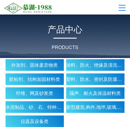
产
品
中
心
PRODUCTS
外加剂、固体废弃物类
涂料、防火、绝缘及清洗材料类
胶粘剂、结构加固材料类
塑料、防水、密封及防腐材料类
纤维、网及砂浆类
隔声、耐火及保温材料类
水泥制品、砂、石、特种水泥及特种混凝土类
新型建筑,构件,地坪,玻璃,板,门窗,装饰,墙体及吊顶材料类
仪器及设备类